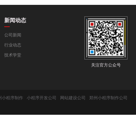
新闻动态
公司新闻
行业动态
技术学堂
关注官方公众号
州小程序制作
小程序开发公司
网站建设公司
郑州小程序制作公司